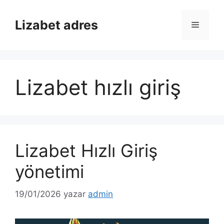
İçeriğe
atla
Lizabet adres
Menü
Lizabet hızlı giriş
Lizabet Hızlı Giriş
yönetimi
19/01/2026
yazar
admin