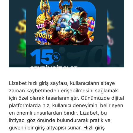
Lizabet hızlı giriş sayfası, kullanıcıların siteye
zaman kaybetmeden erişebilmesini sağlamak
için özel olarak tasarlanmıştır. Günümüzde dijital
platformlarda hız, kullanıcı deneyimini belirleyen
en önemli unsurlardan biridir. Lizabet, bu
ihtiyacı göz önünde bulundurarak pratik ve
güvenli bir giriş altyapısı sunar. Hızlı giriş